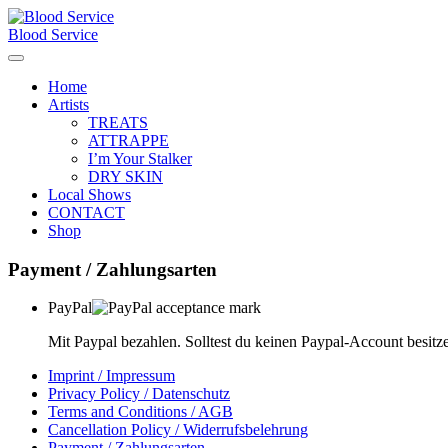
Skip
to
Blood Service
content
Home
Artists
TREATS
ATTRAPPE
I’m Your Stalker
DRY SKIN
Local Shows
CONTACT
Shop
Payment / Zahlungsarten
PayPal
Mit Paypal bezahlen. Solltest du keinen Paypal-Account besitze
Imprint / Impressum
Privacy Policy / Datenschutz
Terms and Conditions / AGB
Cancellation Policy / Widerrufsbelehrung
Payment / Zahlungsarten