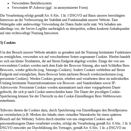
Verwendetes Betriebssystem
Verwendete IP-Adresse (ggf.: in anonymisierter Form)
Die Verarbeitung erfolgt gemäß Art. 6 Abs. 1 lit. f DSGVO auf Basis unseres berechtigten
Interesses an der Verbesserung der Stabilität und Funktionalität unserer Website. Eine
Weitergabe oder anderweitige Verwendung der Daten findet nicht statt. Wir behalten uns
allerdings vor, die Server-Logfiles nachträglich zu überprüfen, sollten konkrete Anhaltspunkte
auf eine rechtswidrige Nutzung hinweisen.
3) Cookies
Um den Besuch unserer Website attraktiv zu gestalten und die Nutzung bestimmter Funktionen
zu ermöglichen, verwenden wir auf verschiedenen Seiten sogenannte Cookies. Hierbei handelt
es sich um kleine Textdateien, die auf Ihrem Endgerät abgelegt werden. Einige der von uns
verwendeten Cookies werden nach dem Ende der Browser-Sitzung, also nach Schließen Ihres
Browsers, wieder gelöscht (sog. Sitzungs-Cookies). Andere Cookies verbleiben auf Ihrem
Endgerät und ermöglichen, Ihren Browser beim nächsten Besuch wiederzuerkennen (sog.
persistente Cookies). Werden Cookies gesetzt, erheben und verarbeiten diese im individuellen
Umfang bestimmte Nutzerinformationen wie Browser- und Standortdaten sowie IP-
Adresswerte. Persistente Cookies werden automatisiert nach einer vorgegebenen Dauer
gelöscht, die sich je nach Cookie unterscheiden kann. Die Dauer der jeweiligen Cookie-
Speicherung können Sie der Übersicht zu den Cookie-Einstellungen Ihres Webbrowsers
entnehmen.
Teilweise dienen die Cookies dazu, durch Speicherung von Einstellungen den Bestellprozess
zu vereinfachen (z.B. Merken des Inhalts eines virtuellen Warenkorbs für einen späteren
Besuch auf der Website). Sofern durch einzelne von uns eingesetzte Cookies auch
personenbezogene Daten verarbeitet werden, erfolgt die Verarbeitung gemäß Art. 6 Abs. 1 lit. b
DSGVO entweder zur Durchführung des Vertrages, gemäß Art. 6 Abs. 1 lit. a DSGVO im