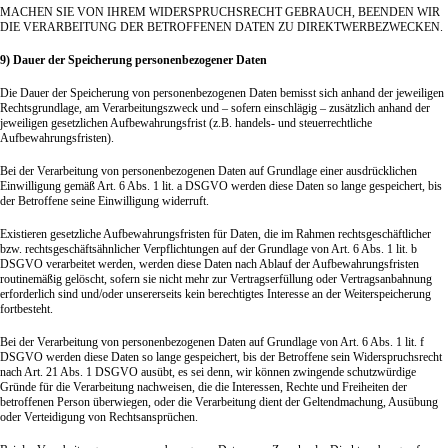
MACHEN SIE VON IHREM WIDERSPRUCHSRECHT GEBRAUCH, BEENDEN WIR
DIE VERARBEITUNG DER BETROFFENEN DATEN ZU DIREKTWERBEZWECKEN.
9) Dauer der Speicherung personenbezogener Daten
Die Dauer der Speicherung von personenbezogenen Daten bemisst sich anhand der jeweiligen
Rechtsgrundlage, am Verarbeitungszweck und – sofern einschlägig – zusätzlich anhand der
jeweiligen gesetzlichen Aufbewahrungsfrist (z.B. handels- und steuerrechtliche
Aufbewahrungsfristen).
Bei der Verarbeitung von personenbezogenen Daten auf Grundlage einer ausdrücklichen
Einwilligung gemäß Art. 6 Abs. 1 lit. a DSGVO werden diese Daten so lange gespeichert, bis
der Betroffene seine Einwilligung widerruft.
Existieren gesetzliche Aufbewahrungsfristen für Daten, die im Rahmen rechtsgeschäftlicher
bzw. rechtsgeschäftsähnlicher Verpflichtungen auf der Grundlage von Art. 6 Abs. 1 lit. b
DSGVO verarbeitet werden, werden diese Daten nach Ablauf der Aufbewahrungsfristen
routinemäßig gelöscht, sofern sie nicht mehr zur Vertragserfüllung oder Vertragsanbahnung
erforderlich sind und/oder unsererseits kein berechtigtes Interesse an der Weiterspeicherung
fortbesteht.
Bei der Verarbeitung von personenbezogenen Daten auf Grundlage von Art. 6 Abs. 1 lit. f
DSGVO werden diese Daten so lange gespeichert, bis der Betroffene sein Widerspruchsrecht
nach Art. 21 Abs. 1 DSGVO ausübt, es sei denn, wir können zwingende schutzwürdige
Gründe für die Verarbeitung nachweisen, die die Interessen, Rechte und Freiheiten der
betroffenen Person überwiegen, oder die Verarbeitung dient der Geltendmachung, Ausübung
oder Verteidigung von Rechtsansprüchen.