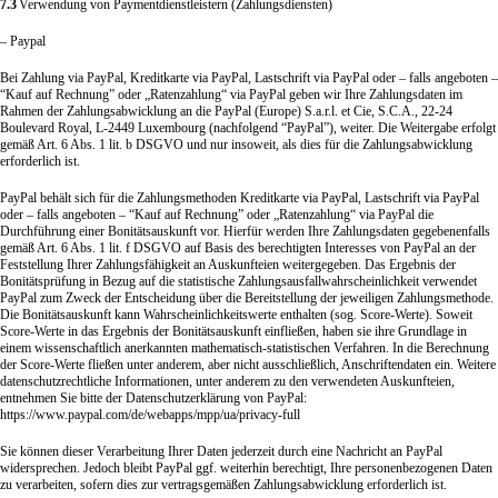
7.3
Verwendung von Paymentdienstleistern (Zahlungsdiensten)
– Paypal
Bei Zahlung via PayPal, Kreditkarte via PayPal, Lastschrift via PayPal oder – falls angeboten –
“Kauf auf Rechnung” oder „Ratenzahlung“ via PayPal geben wir Ihre Zahlungsdaten im
Rahmen der Zahlungsabwicklung an die PayPal (Europe) S.a.r.l. et Cie, S.C.A., 22-24
Boulevard Royal, L-2449 Luxembourg (nachfolgend “PayPal”), weiter. Die Weitergabe erfolgt
gemäß Art. 6 Abs. 1 lit. b DSGVO und nur insoweit, als dies für die Zahlungsabwicklung
erforderlich ist.
PayPal behält sich für die Zahlungsmethoden Kreditkarte via PayPal, Lastschrift via PayPal
oder – falls angeboten – “Kauf auf Rechnung” oder „Ratenzahlung“ via PayPal die
Durchführung einer Bonitätsauskunft vor. Hierfür werden Ihre Zahlungsdaten gegebenenfalls
gemäß Art. 6 Abs. 1 lit. f DSGVO auf Basis des berechtigten Interesses von PayPal an der
Feststellung Ihrer Zahlungsfähigkeit an Auskunfteien weitergegeben. Das Ergebnis der
Bonitätsprüfung in Bezug auf die statistische Zahlungsausfallwahrscheinlichkeit verwendet
PayPal zum Zweck der Entscheidung über die Bereitstellung der jeweiligen Zahlungsmethode.
Die Bonitätsauskunft kann Wahrscheinlichkeitswerte enthalten (sog. Score-Werte). Soweit
Score-Werte in das Ergebnis der Bonitätsauskunft einfließen, haben sie ihre Grundlage in
einem wissenschaftlich anerkannten mathematisch-statistischen Verfahren. In die Berechnung
der Score-Werte fließen unter anderem, aber nicht ausschließlich, Anschriftendaten ein. Weitere
datenschutzrechtliche Informationen, unter anderem zu den verwendeten Auskunfteien,
entnehmen Sie bitte der Datenschutzerklärung von PayPal:
https://www.paypal.com/de/webapps/mpp/ua/privacy-full
Sie können dieser Verarbeitung Ihrer Daten jederzeit durch eine Nachricht an PayPal
widersprechen. Jedoch bleibt PayPal ggf. weiterhin berechtigt, Ihre personenbezogenen Daten
zu verarbeiten, sofern dies zur vertragsgemäßen Zahlungsabwicklung erforderlich ist.