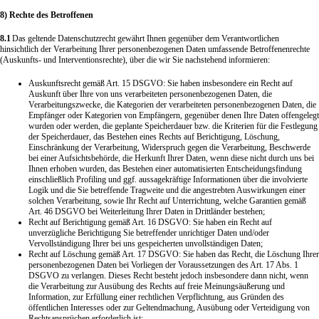
8) Rechte des Betroffenen
8.1
Das geltende Datenschutzrecht gewährt Ihnen gegenüber dem Verantwortlichen
hinsichtlich der Verarbeitung Ihrer personenbezogenen Daten umfassende Betroffenenrechte
(Auskunfts- und Interventionsrechte), über die wir Sie nachstehend informieren:
Auskunftsrecht gemäß Art. 15 DSGVO: Sie haben insbesondere ein Recht auf
Auskunft über Ihre von uns verarbeiteten personenbezogenen Daten, die
Verarbeitungszwecke, die Kategorien der verarbeiteten personenbezogenen Daten, die
Empfänger oder Kategorien von Empfängern, gegenüber denen Ihre Daten offengelegt
wurden oder werden, die geplante Speicherdauer bzw. die Kriterien für die Festlegung
der Speicherdauer, das Bestehen eines Rechts auf Berichtigung, Löschung,
Einschränkung der Verarbeitung, Widerspruch gegen die Verarbeitung, Beschwerde
bei einer Aufsichtsbehörde, die Herkunft Ihrer Daten, wenn diese nicht durch uns bei
Ihnen erhoben wurden, das Bestehen einer automatisierten Entscheidungsfindung
einschließlich Profiling und ggf. aussagekräftige Informationen über die involvierte
Logik und die Sie betreffende Tragweite und die angestrebten Auswirkungen einer
solchen Verarbeitung, sowie Ihr Recht auf Unterrichtung, welche Garantien gemäß
Art. 46 DSGVO bei Weiterleitung Ihrer Daten in Drittländer bestehen;
Recht auf Berichtigung gemäß Art. 16 DSGVO: Sie haben ein Recht auf
unverzügliche Berichtigung Sie betreffender unrichtiger Daten und/oder
Vervollständigung Ihrer bei uns gespeicherten unvollständigen Daten;
Recht auf Löschung gemäß Art. 17 DSGVO: Sie haben das Recht, die Löschung Ihrer
personenbezogenen Daten bei Vorliegen der Voraussetzungen des Art. 17 Abs. 1
DSGVO zu verlangen. Dieses Recht besteht jedoch insbesondere dann nicht, wenn
die Verarbeitung zur Ausübung des Rechts auf freie Meinungsäußerung und
Information, zur Erfüllung einer rechtlichen Verpflichtung, aus Gründen des
öffentlichen Interesses oder zur Geltendmachung, Ausübung oder Verteidigung von
Rechtsansprüchen erforderlich ist;