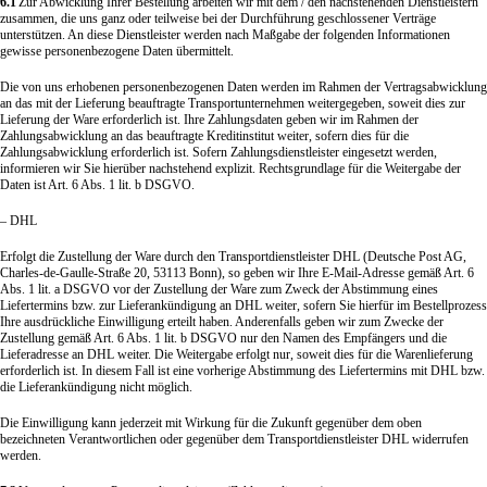
6.1
Zur Abwicklung Ihrer Bestellung arbeiten wir mit dem / den nachstehenden Dienstleistern
zusammen, die uns ganz oder teilweise bei der Durchführung geschlossener Verträge
unterstützen. An diese Dienstleister werden nach Maßgabe der folgenden Informationen
gewisse personenbezogene Daten übermittelt.
Die von uns erhobenen personenbezogenen Daten werden im Rahmen der Vertragsabwicklung
an das mit der Lieferung beauftragte Transportunternehmen weitergegeben, soweit dies zur
Lieferung der Ware erforderlich ist. Ihre Zahlungsdaten geben wir im Rahmen der
Zahlungsabwicklung an das beauftragte Kreditinstitut weiter, sofern dies für die
Zahlungsabwicklung erforderlich ist. Sofern Zahlungsdienstleister eingesetzt werden,
informieren wir Sie hierüber nachstehend explizit. Rechtsgrundlage für die Weitergabe der
Daten ist Art. 6 Abs. 1 lit. b DSGVO.
– DHL
Erfolgt die Zustellung der Ware durch den Transportdienstleister DHL (Deutsche Post AG,
Charles-de-Gaulle-Straße 20, 53113 Bonn), so geben wir Ihre E-Mail-Adresse gemäß Art. 6
Abs. 1 lit. a DSGVO vor der Zustellung der Ware zum Zweck der Abstimmung eines
Liefertermins bzw. zur Lieferankündigung an DHL weiter, sofern Sie hierfür im Bestellprozess
Ihre ausdrückliche Einwilligung erteilt haben. Anderenfalls geben wir zum Zwecke der
Zustellung gemäß Art. 6 Abs. 1 lit. b DSGVO nur den Namen des Empfängers und die
Lieferadresse an DHL weiter. Die Weitergabe erfolgt nur, soweit dies für die Warenlieferung
erforderlich ist. In diesem Fall ist eine vorherige Abstimmung des Liefertermins mit DHL bzw.
die Lieferankündigung nicht möglich.
Die Einwilligung kann jederzeit mit Wirkung für die Zukunft gegenüber dem oben
bezeichneten Verantwortlichen oder gegenüber dem Transportdienstleister DHL widerrufen
werden.