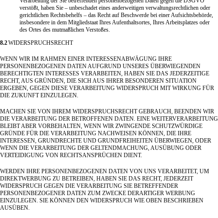
Verarbeitung der Sie betreffenden personenbezogenen Daten gegen die DSGVO
verstößt, haben Sie – unbeschadet eines anderweitigen verwaltungsrechtlichen oder
gerichtlichen Rechtsbehelfs – das Recht auf Beschwerde bei einer Aufsichtsbehörde,
insbesondere in dem Mitgliedstaat Ihres Aufenthaltsortes, Ihres Arbeitsplatzes oder
des Ortes des mutmaßlichen Verstoßes.
8.2
WIDERSPRUCHSRECHT
WENN WIR IM RAHMEN EINER INTERESSENABWÄGUNG IHRE
PERSONENBEZOGENEN DATEN AUFGRUND UNSERES ÜBERWIEGENDEN
BERECHTIGTEN INTERESSES VERARBEITEN, HABEN SIE DAS JEDERZEITIGE
RECHT, AUS GRÜNDEN, DIE SICH AUS IHRER BESONDEREN SITUATION
ERGEBEN, GEGEN DIESE VERARBEITUNG WIDERSPRUCH MIT WIRKUNG FÜR
DIE ZUKUNFT EINZULEGEN.
MACHEN SIE VON IHREM WIDERSPRUCHSRECHT GEBRAUCH, BEENDEN WIR
DIE VERARBEITUNG DER BETROFFENEN DATEN. EINE WEITERVERARBEITUNG
BLEIBT ABER VORBEHALTEN, WENN WIR ZWINGENDE SCHUTZWÜRDIGE
GRÜNDE FÜR DIE VERARBEITUNG NACHWEISEN KÖNNEN, DIE IHRE
INTERESSEN, GRUNDRECHTE UND GRUNDFREIHEITEN ÜBERWIEGEN, ODER
WENN DIE VERARBEITUNG DER GELTENDMACHUNG, AUSÜBUNG ODER
VERTEIDIGUNG VON RECHTSANSPRÜCHEN DIENT.
WERDEN IHRE PERSONENBEZOGENEN DATEN VON UNS VERARBEITET, UM
DIREKTWERBUNG ZU BETREIBEN, HABEN SIE DAS RECHT, JEDERZEIT
WIDERSPRUCH GEGEN DIE VERARBEITUNG SIE BETREFFENDER
PERSONENBEZOGENER DATEN ZUM ZWECKE DERARTIGER WERBUNG
EINZULEGEN. SIE KÖNNEN DEN WIDERSPRUCH WIE OBEN BESCHRIEBEN
AUSÜBEN.