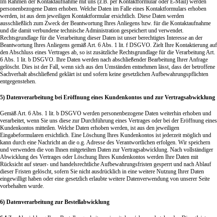
Im Rahmen der Kontaktaufnahme mit uns (z.B. per Kontaktformular oder E-Mail) werden
personenbezogene Daten erhoben. Welche Daten im Falle eines Kontaktformulars erhoben
werden, ist aus dem jeweiligen Kontaktformular ersichtlich. Diese Daten werden
ausschließlich zum Zweck der Beantwortung Ihres Anliegens bzw. für die Kontaktaufnahme
und die damit verbundene technische Administration gespeichert und verwendet.
Rechtsgrundlage für die Verarbeitung dieser Daten ist unser berechtigtes Interesse an der
Beantwortung Ihres Anliegens gemäß Art. 6 Abs. 1 lit. f DSGVO. Zielt Ihre Kontaktierung auf
den Abschluss eines Vertrages ab, so ist zusätzliche Rechtsgrundlage für die Verarbeitung Art.
6 Abs. 1 lit. b DSGVO. Ihre Daten werden nach abschließender Bearbeitung Ihrer Anfrage
gelöscht. Dies ist der Fall, wenn sich aus den Umständen entnehmen lässt, dass der betroffene
Sachverhalt abschließend geklärt ist und sofern keine gesetzlichen Aufbewahrungspflichten
entgegenstehen.
5) Datenverarbeitung bei Eröffnung eines Kundenkontos und zur Vertragsabwicklung
Gemäß Art. 6 Abs. 1 lit. b DSGVO werden personenbezogene Daten weiterhin erhoben und
verarbeitet, wenn Sie uns diese zur Durchführung eines Vertrages oder bei der Eröffnung eines
Kundenkontos mitteilen. Welche Daten erhoben werden, ist aus den jeweiligen
Eingabeformularen ersichtlich. Eine Löschung Ihres Kundenkontos ist jederzeit möglich und
kann durch eine Nachricht an die o.g. Adresse des Verantwortlichen erfolgen. Wir speichern
und verwenden die von Ihnen mitgeteilten Daten zur Vertragsabwicklung. Nach vollständiger
Abwicklung des Vertrages oder Löschung Ihres Kundenkontos werden Ihre Daten mit
Rücksicht auf steuer- und handelsrechtliche Aufbewahrungsfristen gesperrt und nach Ablauf
dieser Fristen gelöscht, sofern Sie nicht ausdrücklich in eine weitere Nutzung Ihrer Daten
eingewilligt haben oder eine gesetzlich erlaubte weitere Datenverwendung von unserer Seite
vorbehalten wurde.
6) Datenverarbeitung zur Bestellabwicklung