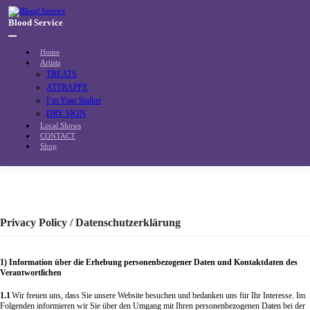
Skip
to
Blood Service
content
Home
Artists
TREATS
ATTRAPPE
I’m Your Stalker
DRY SKIN
Local Shows
CONTACT
Shop
Privacy Policy / Datenschutzerklärung
1) Information über die Erhebung personenbezogener Daten und Kontaktdaten des
Verantwortlichen
1.1
Wir freuen uns, dass Sie unsere Website besuchen und bedanken uns für Ihr Interesse. Im
Folgenden informieren wir Sie über den Umgang mit Ihren personenbezogenen Daten bei der