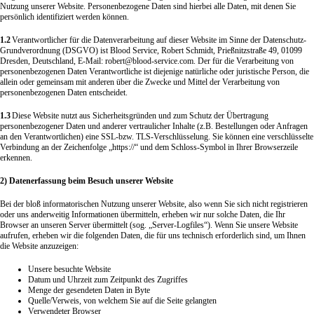
Nutzung unserer Website. Personenbezogene Daten sind hierbei alle Daten, mit denen Sie
persönlich identifiziert werden können.
1.2
Verantwortlicher für die Datenverarbeitung auf dieser Website im Sinne der Datenschutz-
Grundverordnung (DSGVO) ist Blood Service, Robert Schmidt, Prießnitzstraße 49, 01099
Dresden, Deutschland, E-Mail: robert@blood-service.com. Der für die Verarbeitung von
personenbezogenen Daten Verantwortliche ist diejenige natürliche oder juristische Person, die
allein oder gemeinsam mit anderen über die Zwecke und Mittel der Verarbeitung von
personenbezogenen Daten entscheidet.
1.3
Diese Website nutzt aus Sicherheitsgründen und zum Schutz der Übertragung
personenbezogener Daten und anderer vertraulicher Inhalte (z.B. Bestellungen oder Anfragen
an den Verantwortlichen) eine SSL-bzw. TLS-Verschlüsselung. Sie können eine verschlüsselte
Verbindung an der Zeichenfolge „https://“ und dem Schloss-Symbol in Ihrer Browserzeile
erkennen.
2) Datenerfassung beim Besuch unserer Website
Bei der bloß informatorischen Nutzung unserer Website, also wenn Sie sich nicht registrieren
oder uns anderweitig Informationen übermitteln, erheben wir nur solche Daten, die Ihr
Browser an unseren Server übermittelt (sog. „Server-Logfiles“). Wenn Sie unsere Website
aufrufen, erheben wir die folgenden Daten, die für uns technisch erforderlich sind, um Ihnen
die Website anzuzeigen:
Unsere besuchte Website
Datum und Uhrzeit zum Zeitpunkt des Zugriffes
Menge der gesendeten Daten in Byte
Quelle/Verweis, von welchem Sie auf die Seite gelangten
Verwendeter Browser