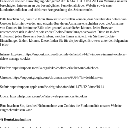
Falle einer erteilten Einwilligung oder gemäß Art. 6 Abs. 1 lit. f DSGVO zur Wahrung unserer
berechtigten Interessen an der bestmöglichen Funktionalität der Website sowie einer
kundenfreundlichen und effektiven Ausgestaltung des Seitenbesuchs.
Bitte beachten Sie, dass Sie Ihren Browser so einstellen können, dass Sie über das Setzen von
Cookies informiert werden und einzeln über deren Annahme entscheiden oder die Annahme
von Cookies für bestimmte Fälle oder generell ausschließen können. Jeder Browser
unterscheidet sich in der Art, wie er die Cookie-Einstellungen verwaltet. Diese ist in dem
Hilfemenü jedes Browsers beschrieben, welches Ihnen erläutert, wie Sie Ihre Cookie-
Einstellungen ändern können. Diese finden Sie für die jeweiligen Browser unter den folgenden
Links:
Internet Explorer: https://support.microsoft.com/de-de/help/17442/windows-internet-explorer-
delete-manage-cookies
Firefox: https://support.mozilla.org/de/kb/cookies-erlauben-und-ablehnen
Chrome: https://support.google.com/chrome/answer/95647?hl=de&hlrm=en
Safari: https://support.apple.com/de-de/guide/safari/sfri11471/12.0/mac/10.14
Opera: https://help.opera.com/de/latest/web-preferences/#cookies
Bitte beachten Sie, dass bei Nichtannahme von Cookies die Funktionalität unserer Website
eingeschränkt sein kann.
4) Kontaktaufnahme